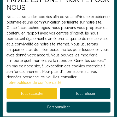
de votre bien actuel.
Budget max (€)
NOUS
Nous utilisons des cookies afin de vous offrir une expérience
optimale et une communication pertinente sur notre site.
Pièces min
Grace à ces technologies, nous pouvons vous proposer du
contenu en rapport avec vos centres d'intérêt. Ils nous
J'accepte le traitement de mes données personnelles
permettent également d'améliorer la qualité de nos services
conformément au RGPD. Si vous ne souhaitez pas faire
et la convivialité de notre site internet. Nous utiliserons
l'objet de prospection commerciale par voie
uniquement les données personnelles pour lesquelles vous
téléphonique, vous pouvez vous inscrire gratuitement
avez donné votre accord. Vous pouvez les modifier à
sur la liste d'opposition au démarchage téléphonique,
n'importe quel moment via la rubrique ″Gérer les cookies″
prévu par l'article L223-1 du code de la consommation,
en bas de notre site, à l'exception des cookies essentiels à
sur le site Internet www.bloctel.gouv.fr ou par courrier
son fonctionnement. Pour plus d'informations sur vos
adressé à :
données personnelles, veuillez consulter
notre politique de confidentialité
.
Société Worldline, Service Bloctel, CS 61311, 41013
BLOIS CEDEX.
Tout accepter
Tout refuser
Pour en savoir plus sur le traitement de vos données
Personnaliser
personnelles, veuillez consulter notre
politique de
confidentialité
.