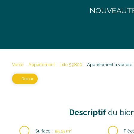
NOUVEAUTÉ :
Vente
Appartement
Lille 59800
Appartement à vendre, 
Retour
Descriptif
du bie
Surface
:
95.15
m²
Pièc