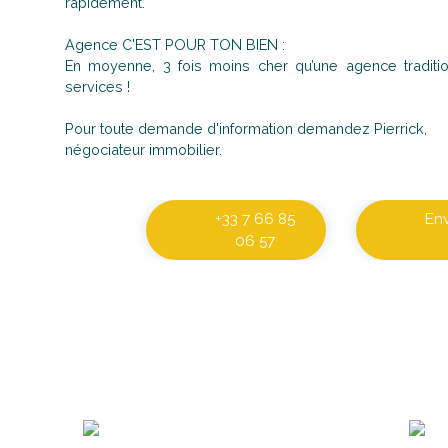
rapidement.
Agence C'EST POUR TON BIEN :
En moyenne, 3 fois moins cher qu’une agence tradit
services !
Pour toute demande d'information demandez Pierrick,
négociateur immobilier.
+33 7 66 85
En
06 57