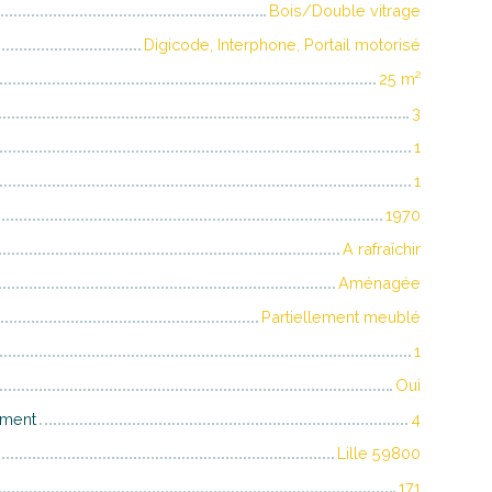
Bois/Double vitrage
Digicode, Interphone, Portail motorisé
25
m²
3
1
1
1970
A rafraîchir
Aménagée
Partiellement meublé
1
Oui
iment
4
Lille 59800
171