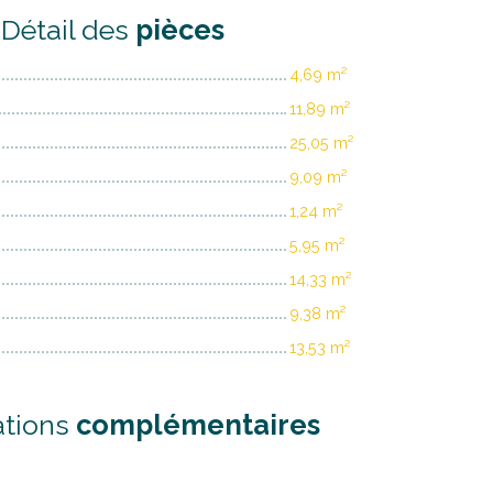
Détail des
pièces
4,69 m²
11,89 m²
25,05 m²
9,09 m²
1,24 m²
5,95 m²
14,33 m²
9,38 m²
13,53 m²
ations
complémentaires