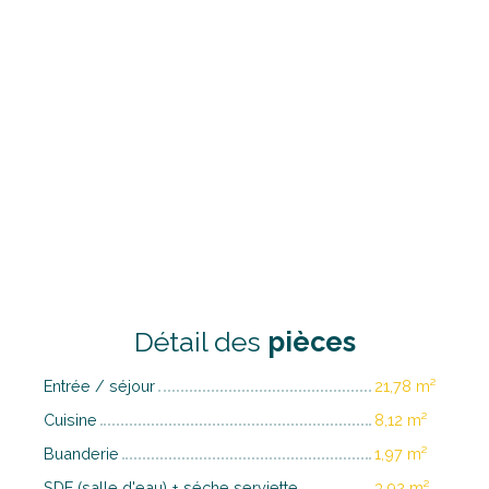
Détail des
pièces
Entrée / séjour
21,78 m²
Cuisine
8,12 m²
Buanderie
1,97 m²
SDE (salle d'eau) + séche serviette
3,92 m²