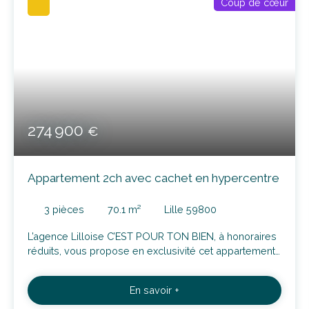
Coup de cœur
274 900
€
Appartement 2ch avec cachet en hypercentre
3
pièces
70.1
m²
Lille 59800
L’agence Lilloise C’EST POUR TON BIEN, à honoraires
réduits, vous propose en exclusivité cet appartement
de 70m2, au 3ème étage (sans ascenseur) d'un bel
immeuble situé en hyper centre. Vous serez à
En savoir +
proximité de toutes les commodités du centre ville,
des commerces, des écoles et à moins de 300m de