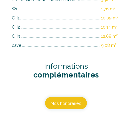
Wc
1,76 m²
CH1
10,09 m²
CH2
10,14 m²
CH3
12,68 m²
cave
9,08 m²
Informations
complémentaires
Nos honoraires