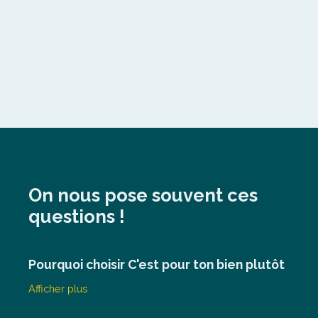
On nous pose souvent ces
questions !
Pourquoi choisir C'est pour ton bien plutôt
qu'une agence immobilière traditionnelle
Afficher plus
?
Comment faites-vous pour proposer ce
Notre agence immobilière combine un prix juste et
transparent, dès
4 900 €
, avec une expérience
tarif ?