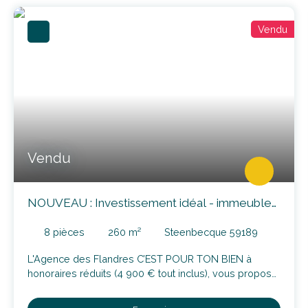
Vendu
NOUVEAU : Investissement idéal - immeuble
de 260m² (maison, commerce et atelier à
réinventer)
8
pièces
260
m²
Steenbecque 59189
L'Agence des Flandres C’EST POUR TON BIEN à
honoraires réduits (4 900 € tout inclus), vous propose
à la vente un ensemble immobilier de plus de 260 m²,
situé sur une parcelle de 335 m², en plein centre du
En savoir +
village de Steenbecque, à quelques minutes
d'Hazebrouck. Le bien bénéficie d’un emplacement