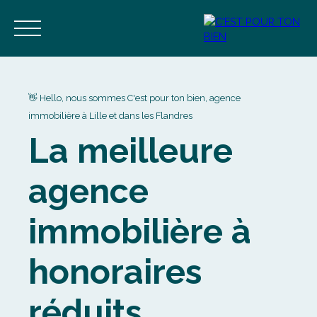
👋 Hello, nous sommes C'est pour ton bien, agence
immobilière à Lille et dans les Flandres
La meilleure
Accueil
Acheter
Vendre
Estimer
Blog
Contact
agence
Estimation
Alerte mail
immobilière à
honoraires
réduits