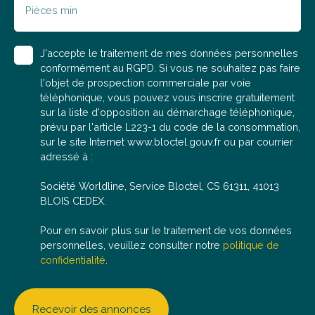
(RSAC : 2025AT00178), se tient à votre disposition pour
Pièces min
répondre à vos questions, organiser une visite ou
réaliser une estimation offerte de votre bien actuel.
J'accepte le traitement de mes données personnelles
conformément au RGPD. Si vous ne souhaitez pas faire
l'objet de prospection commerciale par voie
téléphonique, vous pouvez vous inscrire gratuitement
sur la liste d'opposition au démarchage téléphonique,
prévu par l'article L223-1 du code de la consommation,
sur le site Internet www.bloctel.gouv.fr ou par courrier
adressé à :
Société Worldline, Service Bloctel, CS 61311, 41013
BLOIS CEDEX.
Pour en savoir plus sur le traitement de vos données
personnelles, veuillez consulter notre
politique de
confidentialité
.
Recevoir des annonces