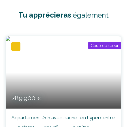
Tu apprécieras
également
Coup de cœur
289 900
€
Appartement 2ch avec cachet en hypercentre