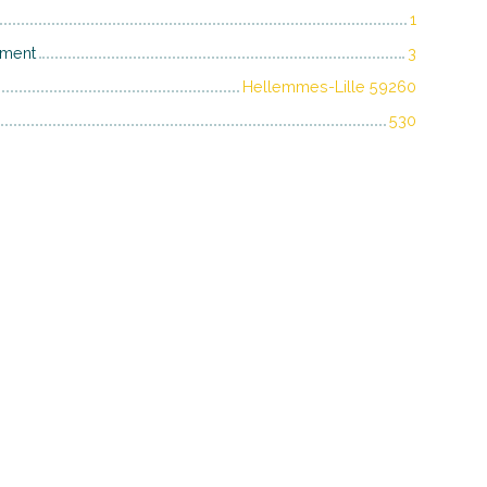
1
iment
3
Hellemmes-Lille 59260
530