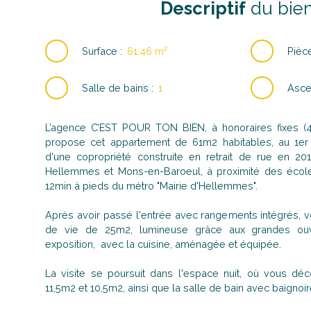
Descriptif
du bie
Surface
:
61.46
m²
Pièc
Salle de bains
:
1
Asce
L’agence C’EST POUR TON BIEN, à honoraires fixes (4.
propose cet appartement de 61m2 habitables, au 1er
d'une copropriété construite en retrait de rue en 201
Hellemmes et Mons-en-Baroeul, à proximité des éco
12min à pieds du métro "Mairie d'Hellemmes".
Après avoir passé l'entrée avec rangements intégrés, v
de vie de 25m2, lumineuse grâce aux grandes ouv
exposition, avec la cuisine, aménagée et équipée.
La visite se poursuit dans l'espace nuit, où vous dé
11,5m2 et 10,5m2, ainsi que la salle de bain avec baignoi