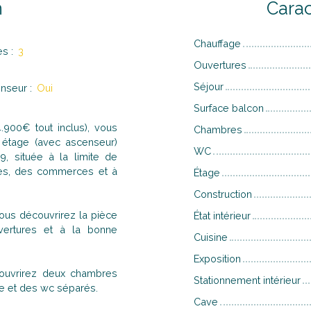
n
Carac
Chauffage
es
:
3
Ouvertures
Séjour
nseur
:
Oui
Surface balcon
900€ tout inclus), vous
Chambres
 étage (avec ascenseur)
WC
9, située à la limite de
les, des commerces et à
Étage
Construction
ous découvrirez la pièce
État intérieur
ertures et à la bonne
Cuisine
Exposition
couvrirez deux chambres
Stationnement intérieur
re et des wc séparés.
Cave