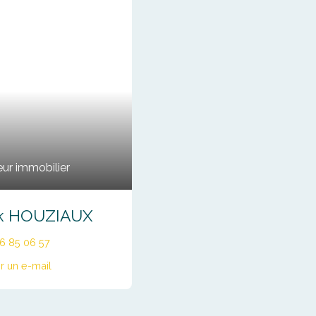
ur immobilier
ck HOUZIAUX
66 85 06 57
r un e-mail