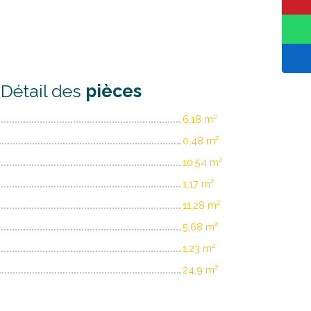
Détail des
pièces
6,18 m²
0,48 m²
10,54 m²
1,17 m²
11,28 m²
5,68 m²
1,23 m²
24,9 m²