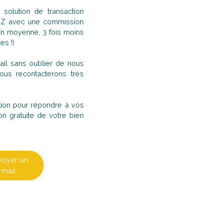
solution de transaction
à Z avec une commission
(En moyenne, 3 fois moins
es !)
il sans oublier de nous
us recontacterons très
sition pour répondre à vos
on gratuite de votre bien
voyer un
mail