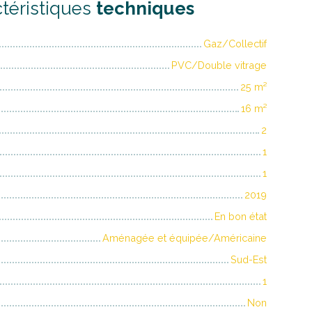
téristiques
techniques
Gaz/Collectif
PVC/Double vitrage
25
m²
16
m²
2
1
1
2019
En bon état
Aménagée et équipée/Américaine
Sud-Est
1
Non