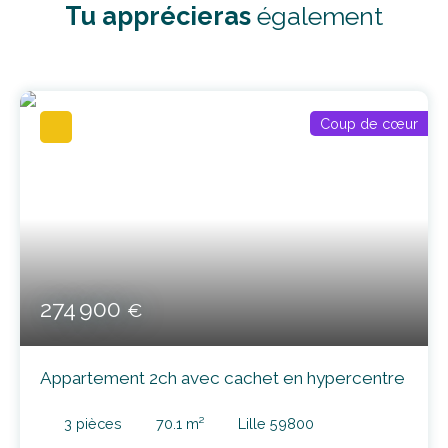
Tu apprécieras
également
Coup de cœur
274 900
€
Appartement 2ch avec cachet en hypercentre
3
pièces
70.1
m²
Lille 59800