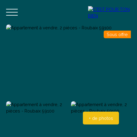
Sous offre
Accueil
Acheter
Vendre
Estimer
Blog
Contact
Estimation
Alerte mail
+ de photos