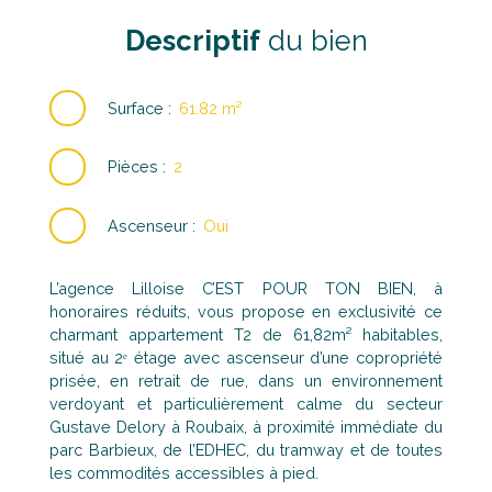
Descriptif
du bien
Surface
:
61.82
m²
Pièces
:
2
Ascenseur
:
Oui
L’agence Lilloise C’EST POUR TON BIEN, à
honoraires réduits, vous propose en exclusivité ce
charmant appartement T2 de 61,82m² habitables,
situé au 2ᵉ étage avec ascenseur d’une copropriété
prisée, en retrait de rue, dans un environnement
verdoyant et particulièrement calme du secteur
Gustave Delory à Roubaix, à proximité immédiate du
parc Barbieux, de l’EDHEC, du tramway et de toutes
les commodités accessibles à pied.