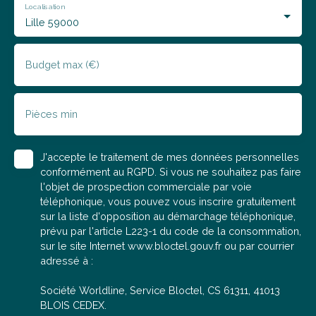
rapidement. Basile, agent commercial en immobilier
Localisation
(RSAC : 2025AT00178), se tient à votre disposition pour
Lille 59000
répondre à vos questions, organiser une visite ou
réaliser une estimation offerte de votre bien actuel.
Budget max (€)
Pièces min
J'accepte le traitement de mes données personnelles
conformément au RGPD. Si vous ne souhaitez pas faire
l'objet de prospection commerciale par voie
téléphonique, vous pouvez vous inscrire gratuitement
sur la liste d'opposition au démarchage téléphonique,
prévu par l'article L223-1 du code de la consommation,
sur le site Internet www.bloctel.gouv.fr ou par courrier
adressé à :
Société Worldline, Service Bloctel, CS 61311, 41013
BLOIS CEDEX.