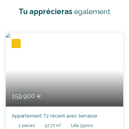
Tu apprécieras
également
159 900
€
Appartement T2 récent avec terrasse
2
pièces
52.77
m²
Lille 59000