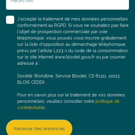
Pièces min
agent commercial en immobilier (RSAC :
2025AT00178), se tient à votre disposition pour
répondre à vos questions, organiser une visite ou
J'accepte le traitement de mes données personnelles
réaliser une estimation offerte de votre bien actuel.
conformément au RGPD. Si vous ne souhaitez pas faire
l'objet de prospection commerciale par voie
téléphonique, vous pouvez vous inscrire gratuitement
sur la liste d'opposition au démarchage téléphonique,
prévu par l'article L223-1 du code de la consommation,
sur le site Internet www.bloctel.gouv.fr ou par courrier
adressé à :
Société Worldline, Service Bloctel, CS 61311, 41013
BLOIS CEDEX.
Pour en savoir plus sur le traitement de vos données
personnelles, veuillez consulter notre
politique de
confidentialité
.
Recevoir des annonces