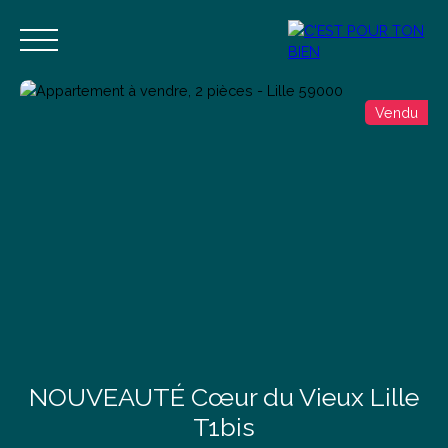
Vendu
Accueil
Acheter
Vendre
Estimer
Blog
Contact
Estimation
Alerte mail
NOUVEAUTÉ Cœur du Vieux Lille
T1bis