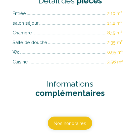
Détail des
pièces
Entrée
2,10 m²
salon séjour
14,2 m²
Chambre
8,15 m²
Salle de douche
2,35 m²
Wc
0,95 m²
Cuisine
3,56 m²
Informations
complémentaires
Nos honoraires