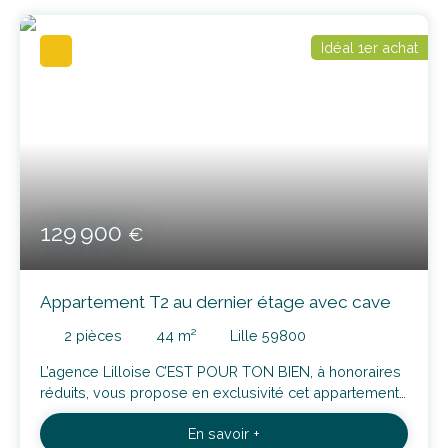
Idéal 1er achat
129 900
€
Appartement T2 au dernier étage avec cave
2
pièces
44
m²
Lille 59800
L’agence Lilloise C’EST POUR TON BIEN, à honoraires
réduits, vous propose en exclusivité cet appartement
T2 de 44m2 (43,76) situé au 2ème et dernier étage
En savoir +
d'une petite copropriété, situé à équidistance des