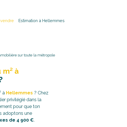
 vendre
Estimation à Hellemmes
mobilière sur toute la métropole
u
m² à
?
² à
Hellemmes
? Chez
ier privilégié dans la
nement pour que ton
us adoptons une
ixes de 4 900 €
.